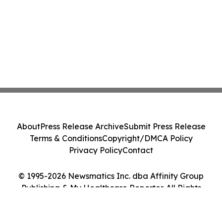
About
Press Release Archive
Submit Press Release
Terms & Conditions
Copyright/DMCA Policy
Privacy Policy
Contact
© 1995-2026 Newsmatics Inc. dba Affinity Group
Publishing & My Healthcare Reporter. All Rights
Reserved.
Cookie Settings / Your Privacy Choices