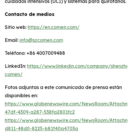
cuidados intensivos (UCI) y sistemas para quirófanos.
Contacto de medios
Sitio web:
https://en.comen.com/
Email:
info@szcomen.com
Teléfono: +86 4007009488
LinkedIn:
https://www.linkedin.com/company/shenzhen
comen/
Fotos adjuntas a este comunicado de prensa están
disponibles en:
https://www.globenewswire.com/NewsRoom/Attachme
47df-4309-a287-538fa2801fc2
https://www.globenewswire.com/NewsRoom/Attachm
d811-48d0-8225-b81f40a4703a