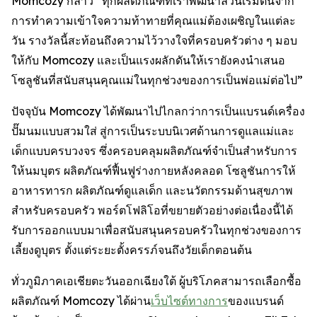
Momcozy กล่าว “ทุกผลิตภัณฑ์ที่เราพัฒนาล้วนเริ่มต้นจาก
การทำความเข้าใจความท้าทายที่คุณแม่ต้องเผชิญในแต่ละ
วัน รางวัลนี้สะท้อนถึงความไว้วางใจที่ครอบครัวต่าง ๆ มอบ
ให้กับ Momcozy และเป็นแรงผลักดันให้เรายังคงนำเสนอ
โซลูชันที่สนับสนุนคุณแม่ในทุกช่วงของการเป็นพ่อแม่ต่อไป”
ปัจจุบัน Momcozy ได้พัฒนาไปไกลกว่าการเป็นแบรนด์เครื่อง
ปั๊มนมแบบสวมใส่ สู่การเป็นระบบนิเวศด้านการดูแลแม่และ
เด็กแบบครบวงจร ซึ่งครอบคลุมผลิตภัณฑ์จำเป็นสำหรับการ
ให้นมบุตร ผลิตภัณฑ์ฟื้นฟูร่างกายหลังคลอด โซลูชันการให้
อาหารทารก ผลิตภัณฑ์ดูแลเด็ก และนวัตกรรมด้านสุขภาพ
สำหรับครอบครัว พอร์ตโฟลิโอที่ขยายตัวอย่างต่อเนื่องนี้ได้
รับการออกแบบมาเพื่อสนับสนุนครอบครัวในทุกช่วงของการ
เลี้ยงดูบุตร ตั้งแต่ระยะตั้งครรภ์จนถึงวัยเด็กตอนต้น
ทั่วภูมิภาคเอเชียตะวันออกเฉียงใต้ ผู้บริโภคสามารถเลือกซื้อ
ผลิตภัณฑ์ Momcozy ได้ผ่าน
เว็บไซต์ทางการ
ของแบรนด์